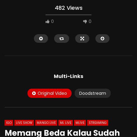
482 Views
0
0
HD
HD
Multi-Links
Original Video
Doodstream
00:03:12
10:36
Ngewek Temen Sendiri Setelah
Elinda Show Bikin Ho
Curhat Tentang Suaminya
IGO
LIVE SHOW
MANGO LIVE
ML LIVE
MLIVE
STREAMING
Memang Beda Kalau Sudah