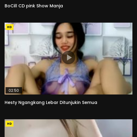
BoCill CD pink Show Manja
HD
02:50
Hesty Ngangkang Lebar Ditunjukin Semua
HD