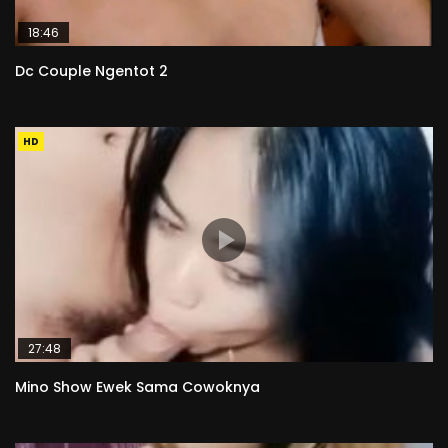
18:46
Dc Couple Ngentot 2
HD
27:48
Mino Show Ewek Sama Cowoknya