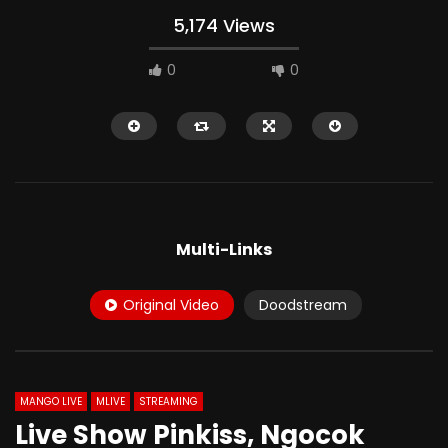
5,174 Views
0
0
HD
HD
Multi-Links
Original Video
Doodstream
08:57
06:17
Goyangan Alus RITA Janda 2 Anak
Alice Colok Memek Pa
Sampai Mentog
MANGO LIVE
MLIVE
STREAMING
Live Show Pinkiss, Ngocok