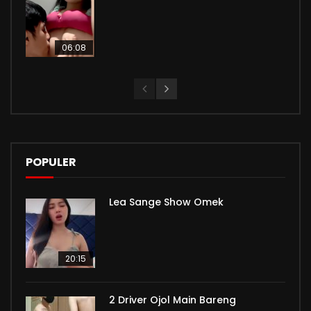
06:08
POPULER
Lea Sange Show Omek
20:15
2 Driver Ojol Main Bareng